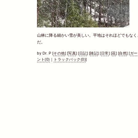
山林に降る細かい雪が美しい。平地はそれほどでもなく
だ。
by
Dr. P
[
その他
]
[
写真
]
[
日記
]
[
雑記
]
[
日常
]
[
花
]
[
自然
]
[
ガー
ント(0)
｜
トラックバック(0)
]