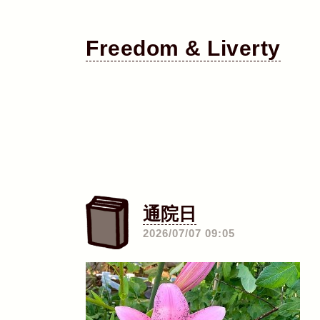
Freedom & Liverty
通院日
―
2026/07/07 09:05