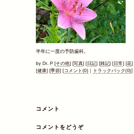
半年に一度の予防歯科。
by
Dr. P
[
その他
]
[
写真
]
[
日記
]
[
雑記
]
[
日常
]
[
花
]
[
健康
]
[
季節
]
[
コメント(0)
｜
トラックバック(0)
]
コメント
コメントをどうぞ