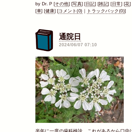
by
Dr. P
[
その他
]
[
写真
]
[
日記
]
[
雑記
]
[
日常
]
[
花
]
[
車
]
[
健康
]
[
コメント(0)
｜
トラックバック(0)
]
通院日
―
2024/06/07 07:10
半年に一度の歯科検診。これがあるから口中