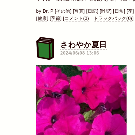
by
Dr. P
[
その他
]
[
写真
]
[
日記
]
[
雑記
]
[
日常
]
[
花
]
[
健康
]
[
季節
]
[
コメント(0)
｜
トラックバック(0)
]
さわやか夏日
―
2024/06/08 13:06