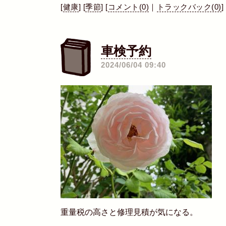
[
健康
]
[
季節
]
[
コメント(0)
｜
トラックバック(0)
]
車検予約
―
2024/06/04 09:40
重量税の高さと修理見積が気になる。