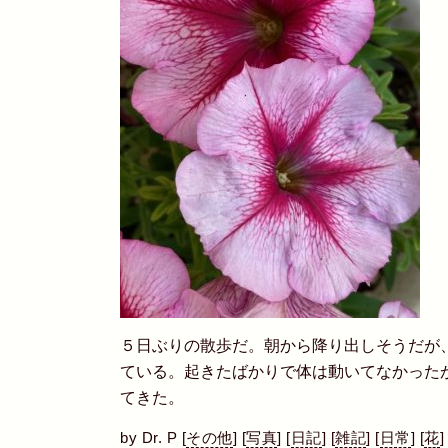
５日ぶりの散歩だ。朝から降り出しそうだが
ている。起きたばかりで体は動いてなかった
てきた。
by
Dr. P
[
その他
]
[
写真
]
[
日記
]
[
雑記
]
[
日常
]
[
花
]