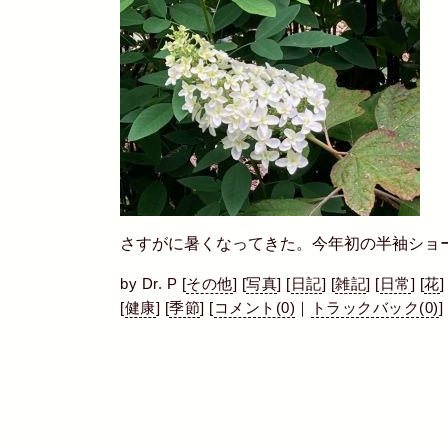
さすがに暑くなってきた。今年初の半袖ショ
by
Dr. P
[
その他
]
[
写真
]
[
日記
]
[
雑記
]
[
日常
]
[
花
]
[
健康
]
[
季節
]
[
コメント(0)
｜
トラックバック(0)
]