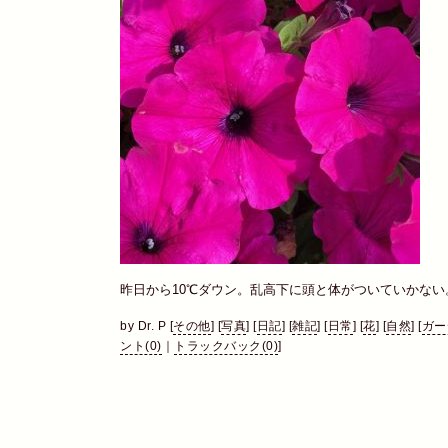
昨日から10℃ダウン。乱高下に頭と体がついていかない
by
Dr. P
[
その他
]
[
写真
]
[
日記
]
[
雑記
]
[
日常
]
[
花
]
[
自然
]
[
ガー
ント(0)
｜
トラックバック(0)
]