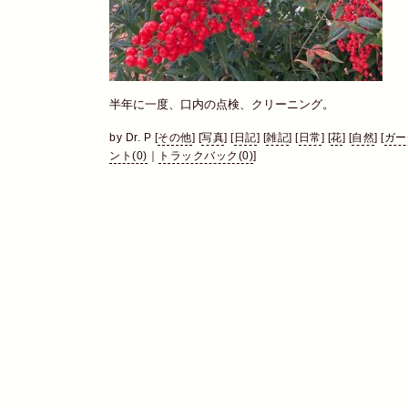
半年に一度、口内の点検、クリーニング。
by
Dr. P
[
その他
]
[
写真
]
[
日記
]
[
雑記
]
[
日常
]
[
花
]
[
自然
]
[
ガー
ント(0)
｜
トラックバック(0)
]