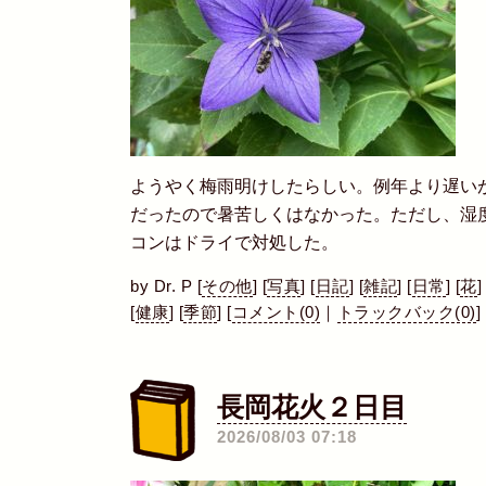
ようやく梅雨明けしたらしい。例年より遅い
だったので暑苦しくはなかった。ただし、湿
コンはドライで対処した。
by
Dr. P
[
その他
]
[
写真
]
[
日記
]
[
雑記
]
[
日常
]
[
花
]
[
健康
]
[
季節
]
[
コメント(0)
｜
トラックバック(0)
]
長岡花火２日目
―
2026/08/03 07:18