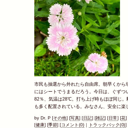
市民も抽選から外れたら自由席。朝早くから
にはシートでうまるだろう。今日は、ぐずつ
82％、気温は28℃。打ち上げ時もほぼ同じ
も多く配置されている。みなさん、安全に楽
by
Dr. P
[
その他
]
[
写真
]
[
日記
]
[
雑記
]
[
日常
]
[
花
]
[
健康
]
[
季節
]
[
コメント(0)
｜
トラックバック(0)
]