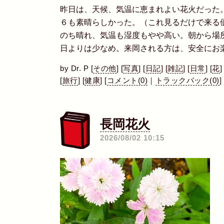
昨日は、天候、気温に恵まれよい花火だった
６も素晴らしかった。（これ見るだけで来る
のち晴れ、気温も湿度もやや高い。朝から場
日よりは少なめ。来岡される方は、安全にお
by
Dr. P
[
その他
]
[
写真
]
[
日記
]
[
雑記
]
[
日常
]
[
花
]
[
旅行
]
[
健康
]
[
コメント(0)
｜
トラックバック(0)
]
長岡花火
―
2026/08/02 10:15