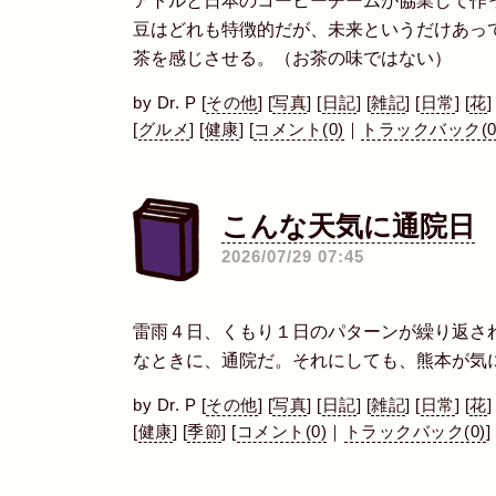
アトルと日本のコーヒーチームが協業して作
豆はどれも特徴的だが、未来というだけあっ
茶を感じさせる。（お茶の味ではない）
by
Dr. P
[
その他
]
[
写真
]
[
日記
]
[
雑記
]
[
日常
]
[
花
]
[
グルメ
]
[
健康
]
[
コメント(0)
｜
トラックバック(0
こんな天気に通院日
2026/07/29 07:45
雷雨４日、くもり１日のパターンが繰り返さ
なときに、通院だ。それにしても、熊本が気
by
Dr. P
[
その他
]
[
写真
]
[
日記
]
[
雑記
]
[
日常
]
[
花
]
[
健康
]
[
季節
]
[
コメント(0)
｜
トラックバック(0)
]