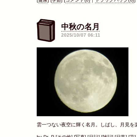
[
健康
]
[
季節
]
[
コメント(0)
｜
トラックバック(0)
]
中秋の名月
―
2025/10/07 06:11
雲一つない夜空に輝く名月。しばし、月見を