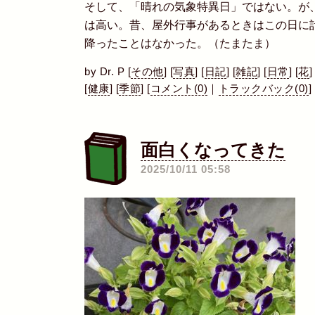
そして、「晴れの気象特異日」ではない。が
は高い。昔、屋外行事があるときはこの日に
降ったことはなかった。（たまたま）
by
Dr. P
[
その他
]
[
写真
]
[
日記
]
[
雑記
]
[
日常
]
[
花
]
[
健康
]
[
季節
]
[
コメント(0)
｜
トラックバック(0)
]
面白くなってきた
―
2025/10/11 05:58