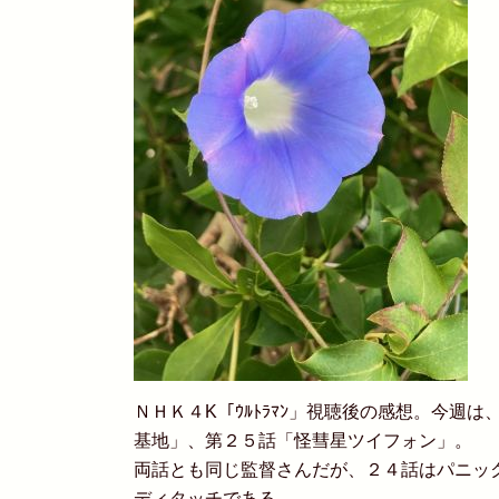
ＮＨＫ４K「ｳﾙﾄﾗﾏﾝ」視聴後の感想。今週
基地」、第２５話「怪彗星ツイフォン」。
両話とも同じ監督さんだが、２４話はパニッ
ディタッチである。