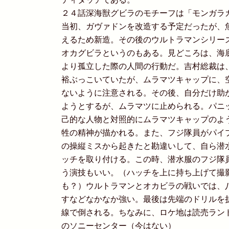
２４話深海獣グビラのモチーフは「モンガラ
当初、ガヴァドンを改造する予定だったが、
えるため新造。その後のウルトラマンシリー
オカグビラというのもある。見どころは、海
より孤立した際の人間の行動だ。吉村総裁は
裕ぶっこいていたが、ムラマツキャップに、
ないように注意される。その後、自分だけ助
ようとするが、ムラマツに止められる。パニ
己的な人物と対照的にムラマツキャップのよ
牲の精神が描かれる。また、フジ隊員がパイ
の操縦ミスから起きたと勘違いして、自ら潜
ッチを取り付ける。この時、潜水服のフジ隊
う演技もいい。（ハッチを上に持ち上げて撮
も？）ウルトラマンとオカビラの戦いでは、
すなどなかなか強い。最後は先端のドリルを
線で倒される。ちなみに、ロケ地は読売ラン
のソニーセンター（今はない）