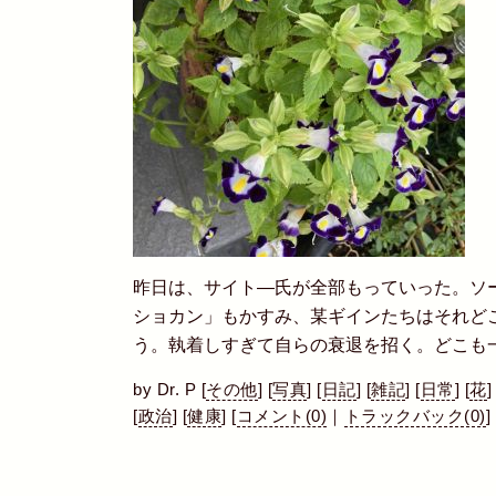
昨日は、サイト―氏が全部もっていった。ソ
ショカン」もかすみ、某ギインたちはそれど
う。執着しすぎて自らの衰退を招く。どこも
by
Dr. P
[
その他
]
[
写真
]
[
日記
]
[
雑記
]
[
日常
]
[
花
]
[
政治
]
[
健康
]
[
コメント(0)
｜
トラックバック(0)
]