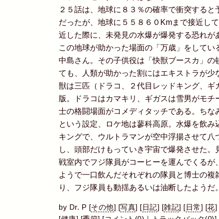
２５話は、地球に８３％の確率で衝突すると
だったが、地球に５５８６０Kmまで接近し
近した際に、未発見の水爆が爆発する恐れが
この地球が助かった場面の「万歳」をしてい
中島さん。その子供役は「快獣ブースカ」の
ても、人類が助かった割にはエキストラが少
獣は三匹（ドラコ、２代目レッドキング、ギ
版。ドラコはカマキリ、ギガスは雪男がモチ
士の格闘場面がコメディタッチである。ちな
という設定、ロケ地は蓼科高原。水爆を飲み
キングで、ウルトラマンが空中浮揚させて八
し、頭部だけもっていき宇宙で爆発させた。
戦室内でフジ隊員がコーヒーを運んでくるが
ようで一口飲んだそれぞれの隊員と博士の複
り、フジ隊員も動揺あるいは油断したようだ
by
Dr. P
[
その他
]
[
写真
]
[
日記
]
[
雑記
]
[
日常
]
[
花
]