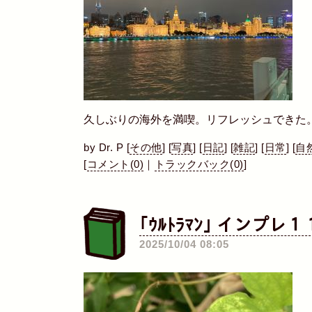
久しぶりの海外を満喫。リフレッシュできた
by
Dr. P
[
その他
]
[
写真
]
[
日記
]
[
雑記
]
[
日常
]
[
自
[
コメント(0)
｜
トラックバック(0)
]
｢ｳﾙﾄﾗﾏﾝ｣ インプレ１
2025/10/04 08:05