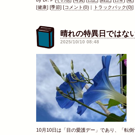
by
Dr. P
[
その他
]
[
写真
]
[
日記
]
[
雑記
]
[
日常
]
[
花
]
[
健康
]
[
季節
]
[
コメント(0)
｜
トラックバック(0)
]
晴れの特異日ではな
2025/10/10 08:48
10月10日は「目の愛護デー」であり、「転