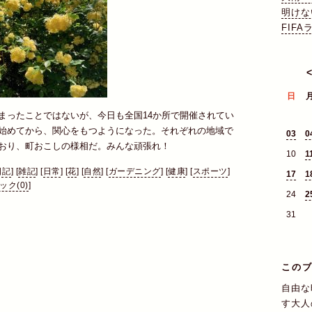
明けな
FIF
日
まったことではないが、今日も全国14か所で開催されてい
始めてから、関心をもつようになった。それぞれの地域で
03
0
おり、町おこしの様相だ。みんな頑張れ！
10
1
日記
]
[
雑記
]
[
日常
]
[
花
]
[
自然
]
[
ガーデニング
]
[
健康
]
[
スポーツ
]
17
1
ク(0)
]
24
2
31
この
自由な
す大