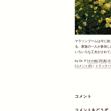
マラソンブームは今に始
る。家族の一人が参加し
いろいろな工夫がされて
by
Dr. P
[
その他
]
[
写真
]
[
[
コメント(0)
｜
トラックバッ
コメント
コメントをどうぞ