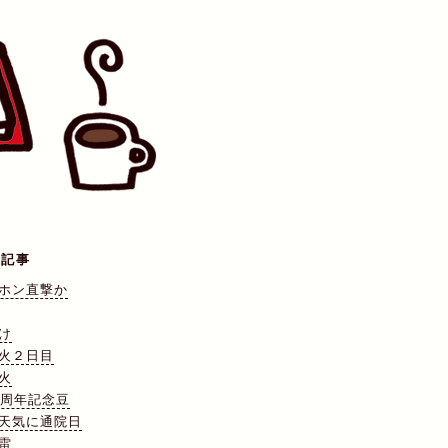
の記事
ホン直撃か
け
火２日目
火
0周年記念豆
天気に通院日
雷