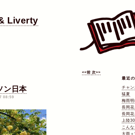
 Liverty
<<前
次>>
最近
ソン日本
―
チャン
猛夏
7 08:59
梅雨明
長岡花
長岡花
上陸3
こんな
大雨＋