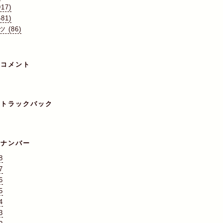
17)
81)
 (86)
のコメント
のトラックバック
クナンバー
8
7
6
5
4
3