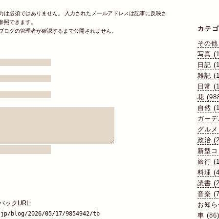
入力は必須ではありません。 入力されたメールアドレスは記事に反映さ
参照できます。
カテ
ブログの管理者が確認するまで公開されません。
その他 
写真 (1
日記 (1
雑記 (1
日常 (1
花 (98
自然 (1
ガーデニ
グルメ 
政治 (2
新型コ
旅行 (1
料理 (4
読書 (2
音楽 (7
ックURL:
お知らせ
.jp/blog/2026/05/17/9854942/tb
車 (86